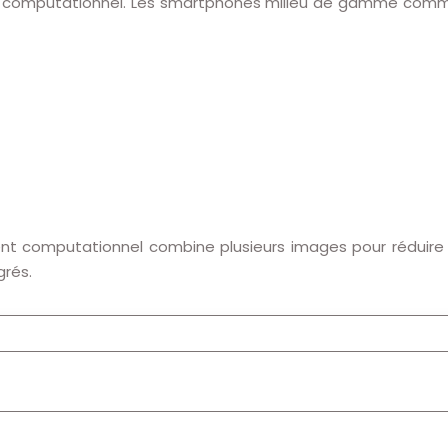
ment computationnel. Les smartphones milieu de gamme com
nt computationnel combine plusieurs images pour réduire 
grés.