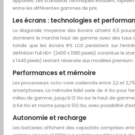
appareils. Les standards techniques évoluent rapidem
entre les différentes gammes de prix.
Les écrans : technologies et performa
La diagonale moyenne des écrans atteint 6,5 pouce
dominent le marché haut de gamme avec des taux de
tandis que les écrans IPS LCD persistent sur l’en
définition Full HD+ (2400 x 1080 pixels) constitue le 
x 1440 pixels) restant réservée aux modèles premium.
Performances et mémoire
Les processeurs octo-core cadencés entre 2,2 et 2,75
smartphones. La mémoire RAM varie de 4 Go pour l’e
milieu de gamme, jusqu’à 12 Go sur le haut de gamme
à 64 Go et monte jusqu’à 512 Go, avec possibilité d’e
Autonomie et recharge
Les batteries affichent des capacités comprises ent