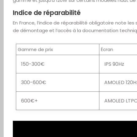
gamme et jusqu’à 120W sur certains modèles haut d
Indice de réparabilité
En France, l’indice de réparabilité obligatoire note le
de démontage et l’accès à la documentation techniq
Gamme de prix
Écran
150-300€
IPS 90Hz
300-600€
AMOLED 120H
600€+
AMOLED LTP