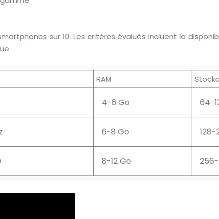
e gamme.
s smartphones sur 10. Les critères évalués incluent la disponi
ue.
RAM
Stock
4-6 Go
64-1
z
6-8 Go
128-
O
8-12 Go
256-