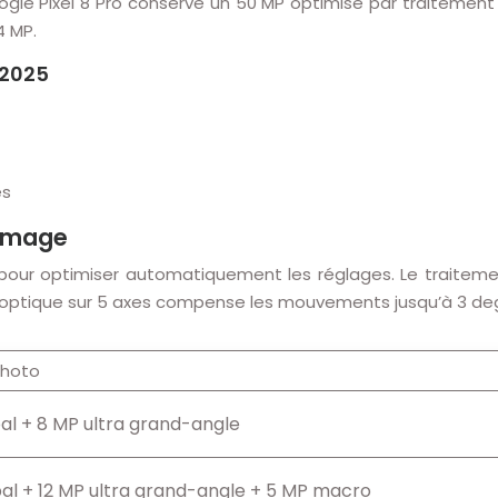
 Google Pixel 8 Pro conserve un 50 MP optimisé par traite
4 MP.
 2025
es
d’image
pour optimiser automatiquement les réglages. Le traiteme
on optique sur 5 axes compense les mouvements jusqu’à 3 de
photo
al + 8 MP ultra grand-angle
al + 12 MP ultra grand-angle + 5 MP macro