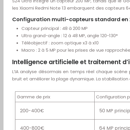
S24 Ultra intègre un capteur 200 MP, tandis que le
les Xiaomi Redmi Note 13 embarquent des capteurs 6
Configuration multi-capteurs standard en
Capteur principal : 48 à 200 MP
Ultra grand-angle : 12 à 48 MP, angle 120-130°
Téléobjectif : zoom optique x3 à x10
Macro : 2 à 5 MP pour les prises de vue rapproché
Intelligence artificielle et traitement 
L’IA analyse désormais en temps réel chaque scène 
bruit et améliorer la plage dynamique. La stabilisati
Gamme de prix
Configuration 
200-400€
50 MP princip
400-800€
64 MP princip