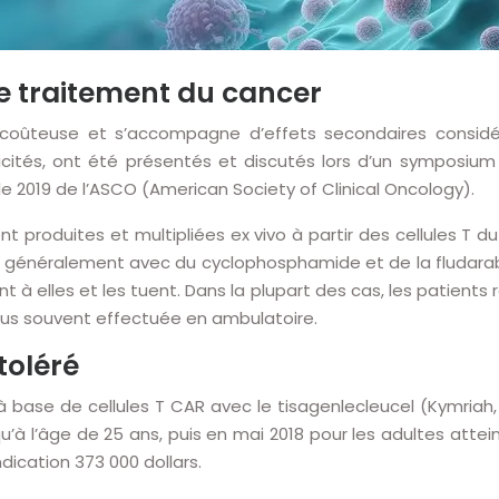
le traitement du cancer
ès coûteuse et s’accompagne d’effets secondaires considér
icités, ont été présentés et discutés lors d’un symposium 
lle 2019 de l’ASCO (American Society of Clinical Oncology).
sont produites et multipliées ex vivo à partir des cellules T
 généralement avec du cyclophosphamide et de la fludarabin
ent à elles et les tuent. Dans la plupart des cas, les patients
plus souvent effectuée en ambulatoire.
toléré
à base de cellules T CAR avec le tisagenlecleucel (Kymriah, 
u’à l’âge de 25 ans, puis en mai 2018 pour les adultes attein
dication 373 000 dollars.