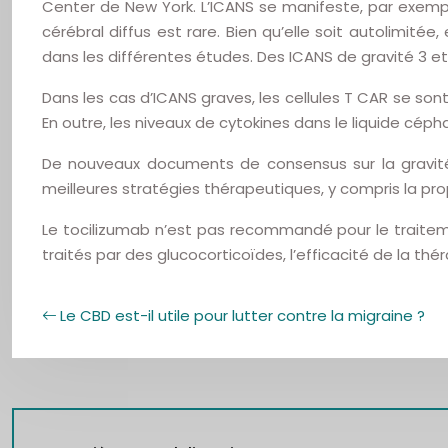
Center de New York. L’ICANS se manifeste, par exemp
cérébral diffus est rare. Bien qu’elle soit autolimit
dans les différentes études. Des ICANS de gravité 3 e
Dans les cas d’ICANS graves, les cellules T CAR se so
En outre, les niveaux de cytokines dans le liquide céph
De nouveaux documents de consensus sur la gravité d
meilleures stratégies thérapeutiques, y compris la prop
Le tocilizumab n’est pas recommandé pour le traitemen
traités par des glucocorticoïdes, l’efficacité de la thér
Le CBD est-il utile pour lutter contre la migraine ?