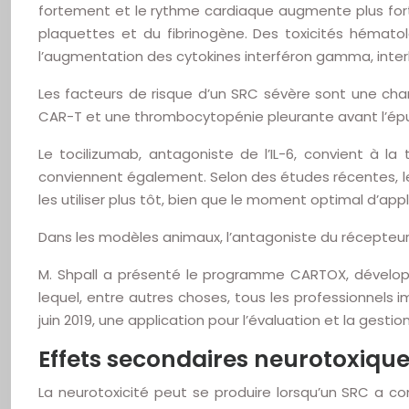
fortement et le rythme cardiaque augmente plus fort
plaquettes et du fibrinogène. Des toxicités hématolo
l’augmentation des cytokines interféron gamma, interleuk
Les facteurs de risque d’un SRC sévère sont une ch
CAR-T et une thrombocytopénie pleurante avant l’ép
Le tocilizumab, antagoniste de l’IL-6, convient à l
conviennent également. Selon des études récentes, les
les utiliser plus tôt, bien que le moment optimal d’app
Dans les modèles animaux, l’antagoniste du récepteur I
M. Shpall a présenté le programme CARTOX, développ
lequel, entre autres choses, tous les professionnels 
juin 2019, une application pour l’évaluation et la gesti
Effets secondaires neurotoxiqu
La neurotoxicité peut se produire lorsqu’un SRC a 