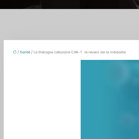
/
Santé
/ La thérapie cellulaire CAR-T : le revers de la médaille