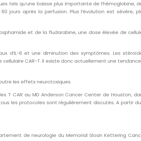
es tels qu’une baisse plus importante de l’hémoglobine, d
 jours après la perfusion. Plus l’évolution est sévère, pl
sphamide et de la fludarabine, une dose élevée de cellul
veaux d’IL-6 et une diminution des symptômes. Les stéroïd
e cellulaire CAR-T. Il existe donc actuellement une tendance
outre les effets neurotoxiques.
llules T CAR au MD Anderson Cancer Center de Houston, da
ous les protocoles sont régulièrement discutés. A partir du
partement de neurologie du Memorial Sloan Kettering Canc