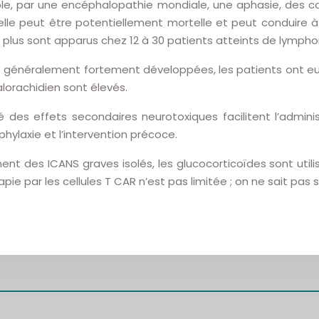
le, par une encéphalopathie mondiale, une aphasie, des c
ée, elle peut être potentiellement mortelle et peut conduir
t plus sont apparus chez 12 à 30 patients atteints de lymph
nt généralement fortement développées, les patients ont eu
alorachidien sont élevés.
es effets secondaires neurotoxiques facilitent l’administ
hylaxie et l’intervention précoce.
t des ICANS graves isolés, les glucocorticoïdes sont utilis
apie par les cellules T CAR n’est pas limitée ; on ne sait pas s