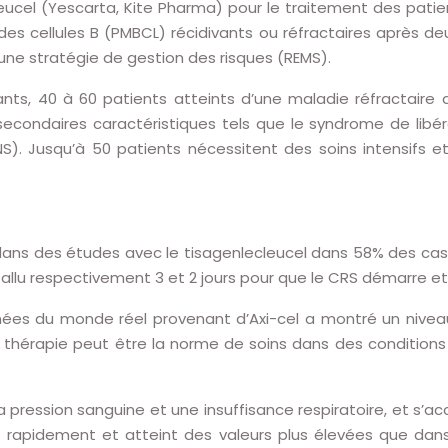
leucel (Yescarta, Kite Pharma) pour le traitement des pati
s cellules B (PMBCL) récidivants ou réfractaires après deu
 une stratégie de gestion des risques (REMS).
nts, 40 à 60 patients atteints d’une maladie réfractaire
econdaires caractéristiques tels que le syndrome de libé
ANS). Jusqu’à 50 patients nécessitent des soins intensifs 
ans des études avec le tisagenlecleucel dans 58% des cas, 
 fallu respectivement 3 et 2 jours pour que le CRS démarre e
ées du monde réel provenant d’Axi-cel a montré un niveau
 la thérapie peut être la norme de soins dans des conditions 
 la pression sanguine et une insuffisance respiratoire, et 
rès rapidement et atteint des valeurs plus élevées que dans