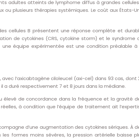
ents adultes atteints de lymphome diffus à grandes cellules
x ou plusieurs thérapies systémiques. Le coût aux États-Un
 des cellules B présentent une réponse complète et durabl
ration de cytokines (CRS, cytokine storm) et le syndrome 
et une équipe expérimentée est une condition préalable à 
avec l’axicabtagène ciloleucel (axi-cel) dans 93 cas, dont 
t il a duré respectivement 7 et 8 jours dans la médiane.
 élevé de concordance dans la fréquence et la gravité d
réelles, à condition que l’équipe de traitement ait l’experti
s’accompagne d’une augmentation des cytokines sériques. À d
 les formes moins sévères, la pression artérielle baisse pl