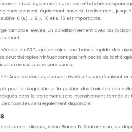
ement. Il faut également noter des effets hématopoïétiqu
giques peuvent également survenir tardivement, jusqu’à 60
ine-6 (IL), IL-8, IL-10 et IL-16 est importante.
arge tumorale élevée, un conditionnement avec du cyclopho
uisement.
a thérapie du SRC, qui entraîne une baisse rapide des ni
 deux thérapies n’influencent pas l’efficacité de la thérapi
lication ne soit pas encore connu.
L-1 Anakinra s’est également révélé efficace, réduisant en 
é pour le diagnostic et la gestion des toxicités des ce
impliqués dans le traitement sont intensivement formés et t
on des toxicités sera également disponible.
es
complètement disparu, selon Bianca D. Santomasso, du dé