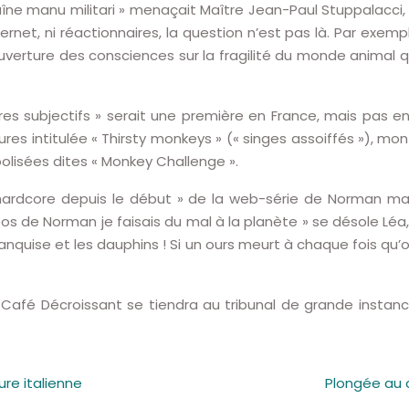
aîne manu militari » menaçait Maître Jean-Paul Stuppalacci, 
ternet, ni réactionnaires, la question n’est pas là. Par exe
ouverture des consciences sur la fragilité du monde animal 
es subjectifs » serait une première en France, mais pas en
res intitulée « Thirsty monkeys » (« singes assoiffés »), mon
olisées dites « Monkey Challenge ».
 hardcore depuis le début » de la web-série de Norman ma
éos de Norman je faisais du mal à la planète » se désole L
 banquise et les dauphins ! Si un ours meurt à chaque fois qu
afé Décroissant se tiendra au tribunal de grande instance
ure italienne
Plongée au c