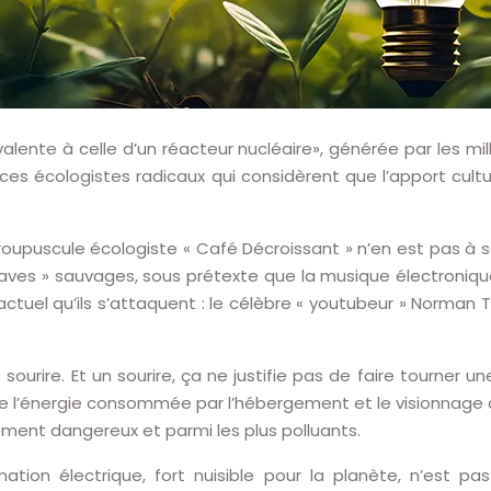
ivalente à celle d’un réacteur nucléaire», générée par les 
ces écologistes radicaux qui considèrent que l’apport cultu
roupuscule écologiste « Café Décroissant » n’en est pas à son
raves » sauvages, sous prétexte que la musique électronique p
b actuel qu’ils s’attaquent : le célèbre « youtubeur » Norm
t sourire. Et un sourire, ça ne justifie pas de faire tourner 
é de l’énergie consommée par l’hébergement et le visionnag
rement dangereux et parmi les plus polluants.
tion électrique, fort nuisible pour la planète, n’est pa