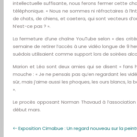
intellectuelle suffisante, nous ferons fermer cette ch
téléphonique. « Nous ne sommes ni réfractaires à l’In
de chats, de chiens, et caetera, qui sont vecteurs d’
N’est-ce pas ? ».
La fermeture d’une chaîne YouTube selon « des critèr
semaine de retirer l’accès à une vidéo longue de 9 heu
suédois utilisaient comme support lors de soirées alco
Marion et Léa sont deux amies qui se disent « fans
mouche : « Je ne pensais pas qu’en regardant les vid
sûr, mais j’aime aussi les phoques, les ours blancs, la
».
Le procès opposant Norman Thavaud à l’association C
début mars.
Exposition Cimabue : Un regard nouveau sur la peint