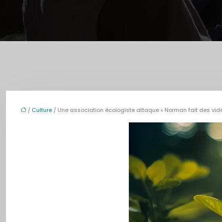
/
Culture
/ Une association écologiste attaque « Norman fait des vidé