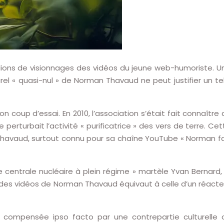
millions de visionnages des vidéos du jeune web-humoriste. U
rel « quasi-nul » de Norman Thavaud ne peut justifier un tel
 coup d’essai. En 2010, l’association s’était fait connaître 
erturbait l’activité « purificatrice » des vers de terre. Cet
an Thavaud, surtout connu pour sa chaîne YouTube « Norman fa
une centrale nucléaire à plein régime » martèle Yvan Bernard, 
e des vidéos de Norman Thavaud équivaut à celle d’un réacte
s compensée ipso facto par une contrepartie culturelle 