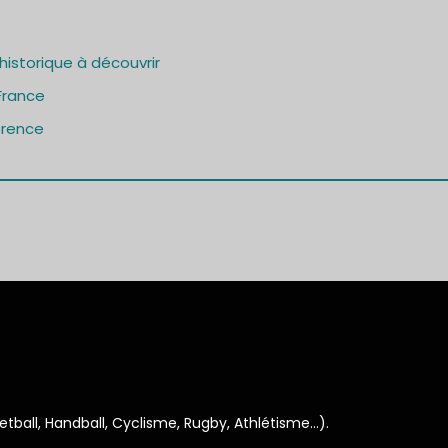
istorique à découvrir
France
lorence
ketball, Handball, Cyclisme, Rugby, Athlétisme…).