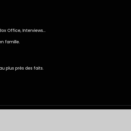
 Box Office, Interviews…
n famille.
 au plus près des faits.
Le courrier des échos : l'essentiel de l'information.