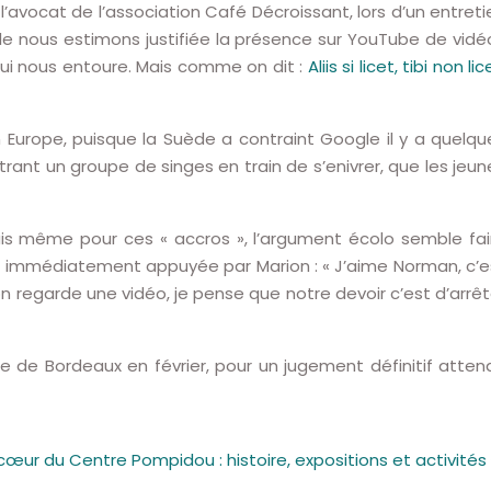
l’avocat de l’association Café Décroissant, lors d’un entreti
mple nous estimons justifiée la présence sur YouTube de vidé
qui nous entoure. Mais comme on dit :
Aliis si licet, tibi non lic
 Europe, puisque la Suède a contraint Google il y a quelqu
trant un groupe de singes en train de s’enivrer, que les jeun
is même pour ces « accros », l’argument écolo semble fai
éa, immédiatement appuyée par Marion : « J’aime Norman, c’e
’on regarde une vidéo, je pense que notre devoir c’est d’arrêt
 de Bordeaux en février, pour un jugement définitif atten
œur du Centre Pompidou : histoire, expositions et activités