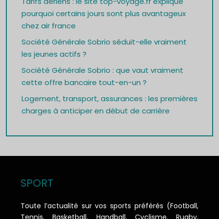
Tarifs aériens : le site top-voyage.fr explique
pourquoi certains jours sont plus avantageux
chez air france
Société Générale Sobrio séduit-elle vraiment
les jeunes actifs ?
Société Générale Sobrio : que vaut vraiment
cette offre bancaire tout-en-un ?
Logement, transport, assurances : les premières
charges à anticiper en début de carrière
SPORT
Toute l’actualité sur vos sports préférés (Football,
Tennis, Basketball, Handball, Cyclisme, Rugby,