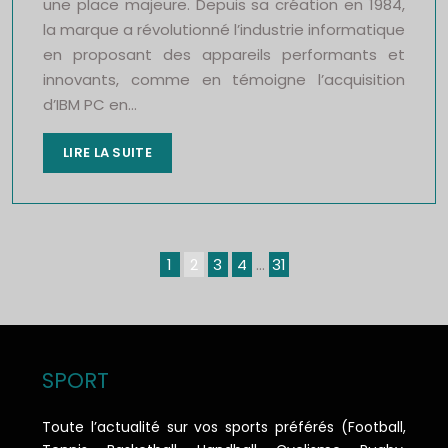
une place majeure. Depuis sa création en 1984,
la marque a révolutionné l’industrie informatique
en proposant des appareils performants et
innovants, comme en témoigne l’acquisition
d’IBM PC en…
LIRE LA SUITE
1
2
3
4
…
31
SPORT
Toute l’actualité sur vos sports préférés (Football,