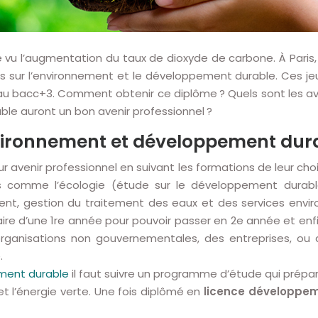
u l’augmentation du taux de dioxyde de carbone. À Paris, mê
ons sur l’environnement et le développement durable. Ces j
au bacc+3. Comment obtenir ce diplôme ? Quels sont les ava
le auront un bon avenir professionnel ?
vironnement et développement dura
ur avenir professionnel en suivant les formations de leur cho
tes comme l’écologie (étude sur le développement durable
ent, gestion du traitement des eaux et des services enviro
tulaire d’une 1re année pour pouvoir passer en 2e année et 
rganisations non gouvernementales, des entreprises, ou d
.
ment durable
il faut suivre un programme d’étude qui prépar
et l’énergie verte. Une fois diplômé en
licence développe