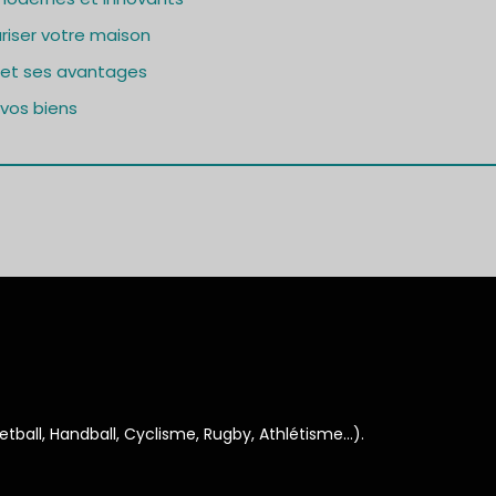
riser votre maison
 et ses avantages
 vos biens
ketball, Handball, Cyclisme, Rugby, Athlétisme…).