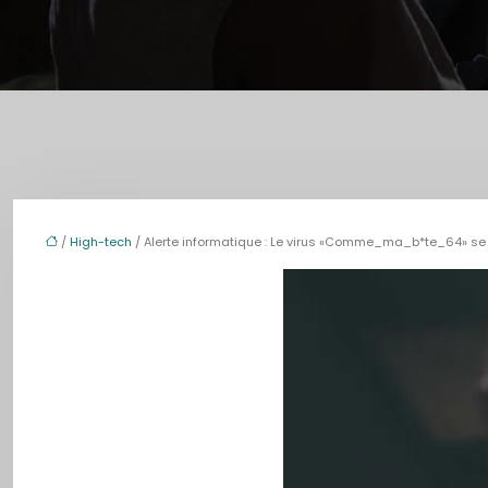
/
High-tech
/ Alerte informatique : Le virus «Comme_ma_b*te_64» se