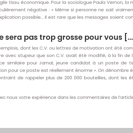
gile tissu économique. Pour la sociologue Paula Vernon, la
ticulièrement négative : « Même si personne ne sait vraime
 explication possible… Il est rare que les messages soient 
e sera pas trop grosse pour vous […
’emplois, dont les C.V. ou lettres de motivation ont été cor
vre avec stupeur que son C.V. avait été modifié, à la fin de 
nce similaire pour Jamal, jeune candidat à un poste de t
tivation pour ce poste est réellement énorme ». On dénombre é
ontraint de rappeler plus de 200 000 bouteilles, dont les 
vec nous votre expérience dans les commentaires de l’article