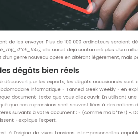
nt de les envoyer. Plus de 100 000 ordinateurs seraient d
ike_my_d*ck_64»)
, elle aurait déjà contaminé plus d’un mi
rus d’un genre nouveau opère en altérant légèrement, mais pe
es dégâts bien réels
é découvert par les experts, les dégâts occasionnés sont en
l’hebdomadaire informatique « Tanned Geek Weekly » en exp
chaque document-texte que vous allez ouvrir. En utilisant un
ué que ces expressions sont souvent liées à des notions de t
actères suivants à votre document : « (comme ma b*te !) ». D
aissent
»
explique l’expert.
 est à l’origine de vives tensions inter-personnelles capa