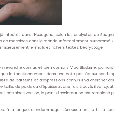
éjà infectés dans l’Hexagone, selon les analystes de Sudgr
llion de machines dans le monde. Informellement surnommé « 
rnicieusement, e-mails et fichiers textes. Décryptage.
 revanche connus et bien compris. Vlad Bluskrine, journalis
lique le fonctionnement dans une note postée sur son blog
e liste de patterns et d’expressions connus il va chercher da
aille, de poids ou d’épaisseur. Une fois trouvé, il va rajout
ans certaines version, le point d’exclamation est remplacé p
bles, à la longue, d’endommager sérieusement le tissu soci