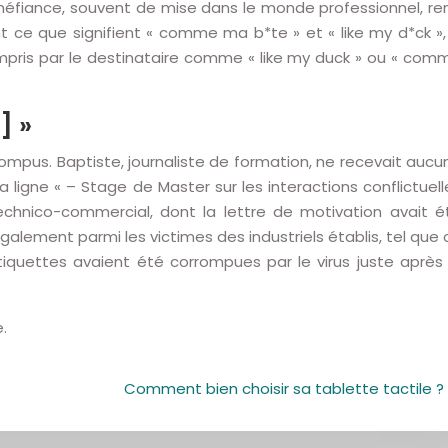
 méfiance, souvent de mise dans le monde professionnel, re
nt ce que signifient « comme ma b*te » et « like my d*ck »,
compris par le destinataire comme « like my duck » ou « com
] »
rompus. Baptiste, journaliste de formation, ne recevait aucu
la ligne « – Stage de Master sur les interactions conflictuell
echnico-commercial, dont la lettre de motivation avait é
galement parmi les victimes des industriels établis, tel que 
étiquettes avaient été corrompues par le virus juste après 
.
Comment bien choisir sa tablette tactile ?