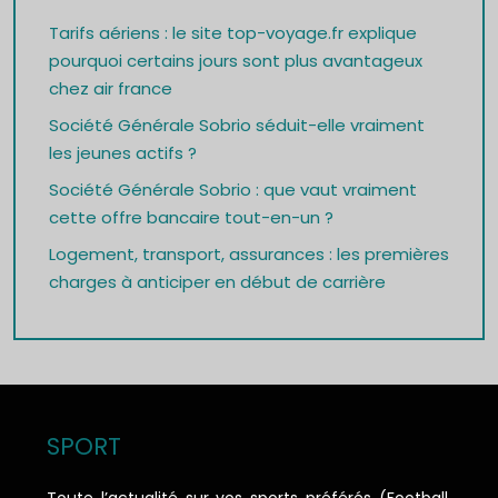
Tarifs aériens : le site top-voyage.fr explique
pourquoi certains jours sont plus avantageux
chez air france
Société Générale Sobrio séduit-elle vraiment
les jeunes actifs ?
Société Générale Sobrio : que vaut vraiment
cette offre bancaire tout-en-un ?
Logement, transport, assurances : les premières
charges à anticiper en début de carrière
SPORT