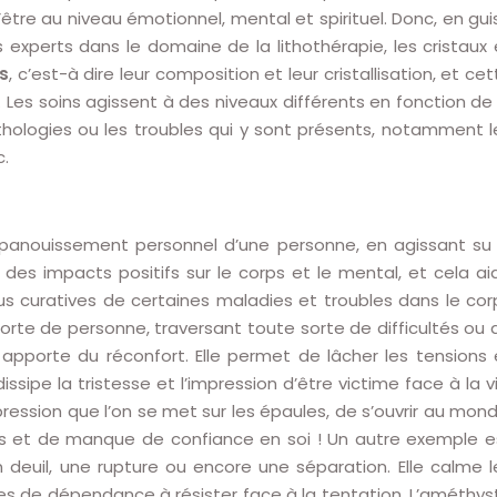
être au niveau émotionnel, mental et spirituel. Donc, en gui
experts dans le domaine de la lithothérapie, les cristaux 
s
, c’est-à dire leur composition et leur cristallisation, et ce
. Les soins agissent à des niveaux différents en fonction de 
athologies ou les troubles qui y sont présents, notamment l
c.
l’épanouissement personnel d’une personne, en agissant su 
des impacts positifs sur le corps et le mental, et cela ai
us curatives de certaines maladies et troubles dans le cor
 sorte de personne, traversant toute sorte de difficultés ou 
 apporte du réconfort. Elle permet de lâcher les tensions 
dissipe la tristesse et l’impression d’être victime face à la vi
pression que l’on se met sur les épaules, de s’ouvrir au mond
ress et de manque de confiance en soi ! Un autre exemple e
un deuil, une rupture ou encore une séparation. Elle calme l
es de dépendance à résister face à la tentation. L’améthys