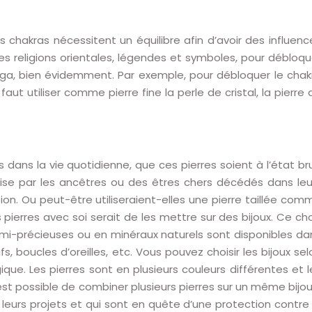
 chakras nécessitent un équilibre afin d’avoir des influenc
nes religions orientales, légendes et symboles, pour débloqu
ga, bien évidemment. Par exemple, pour débloquer le chak
 faut utiliser comme pierre fine la perle de cristal, la pierre 
 dans la vie quotidienne, que ces pierres soient à l’état bru
mise par les ancêtres ou des êtres chers décédés dans leu
ion. Ou peut-être utiliseraient-elles une pierre taillée com
ierres avec soi serait de les mettre sur des bijoux. Ce cho
mi-précieuses ou en minéraux naturels sont disponibles da
s, boucles d’oreilles, etc. Vous pouvez choisir les bijoux sel
que. Les pierres sont en plusieurs couleurs différentes et l
 est possible de combiner plusieurs pierres sur un même bijou. 
r leurs projets et qui sont en quête d’une protection contre 