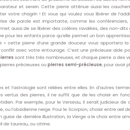
réparateur et serein. Cette pierre atténue aussi les cauch
 votre chagrin ! Et vous qui voulez vous libérer de l’addi
prise de parole est importante, comme les conférenciers, 
rmet aussi de se libérer des colères ravalées, des non-dits 
ée pour les enfants parce qu’elle permet un bon apprentiss
que « cette pierre d’une grande douceur vous apportera la
onflit avec votre entourage. C’est une précieuse aide pour
ierres
sont très très nombreuses, et chaque pierre a des vert
 pierres précieuses ou
pierres semi-précieuse
, pour avoir p
es et l’astrologie sont reliées entre elles. En d’autres ter
 vertus des pierres, il ne suffit que de les choisir en fonc
n. Par exemple, pour le Verseau, il serait judicieux de choi
che, ou l’obsidienne neige. Pour le Scorpion, choisir entre œil
en guise de dernière illustration, la Vierge a le choix entre 
l de taureau, ou citrine.