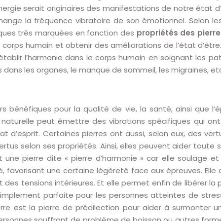
ergie serait originaires des manifestations de notre état d’
ange la fréquence vibratoire de son émotionnel. Selon les 
iques très marquées en fonction des
propriétés des pierre
le corps humain et obtenir des améliorations de l’état d’être
 rétablir l’harmonie dans le corps humain en soignant les p
mes dans les organes, le manque de sommeil, les migraines, et
rs bénéfiques pour la qualité de vie, la santé, ainsi que 
aturelle peut émettre des vibrations spécifiques qui ont 
d’esprit. Certaines pierres ont aussi, selon eux, des vert
vertus selon ses propriétés. Ainsi, elles peuvent aider toute
 une pierre dite « pierre d’harmonie » car elle soulage et
vité, favorisant une certaine légèreté face aux épreuves. Elle 
des tensions intérieures. Et elle permet enfin de libérer la 
ut simplement parfaite pour les personnes atteintes de st
pierre est la pierre de prédilection pour aider à surmonter 
personnes souffrant de problème de boisson ou autres form