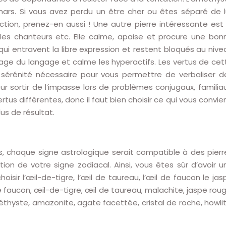
emars. Si vous avez perdu un être cher ou êtes séparé de lu
ction, prenez-en aussi ! Une autre pierre intéressante est 
les chanteurs etc. Elle calme, apaise et procure une bon
qui entravent la libre expression et restent bloqués au nive
age du langage et calme les hyperactifs. Les vertus de cet
 sérénité nécessaire pour vous permettre de verbaliser d
 sortir de l’impasse lors de problèmes conjugaux, familiau
us différentes, donc il faut bien choisir ce qui vous convien
lus de résultat.
mes, chaque signe astrologique serait compatible à des pierr
tion de votre signe zodiacal. Ainsi, vous êtes sûr d’avoir u
sir l’œil-de-tigre, l’œil de taureau, l’œil de faucon le jas
 de faucon, œil-de-tigre, œil de taureau, malachite, jaspe roug
améthyste, amazonite, agate facettée, cristal de roche, howlit