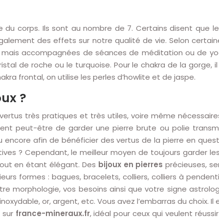
du corps. Ils sont au nombre de 7. Certains disent que les
 également des effets sur notre qualité de vie. Selon certai
es, mais accompagnées de séances de méditation ou de yo
ristal de roche ou le turquoise. Pour le chakra de la gorge, il
hakra frontal, on utilise les perles d’howlite et de jaspe.
oux ?
 vertus très pratiques et très utiles, voire même nécessaires
raient peut-être de garder une pierre brute ou polie trans
u encore afin de bénéficier des vertus de la pierre en quest
ves ? Cependant, le meilleur moyen de toujours garder les p
 tout en étant élégant. Des
bijoux en pierres
précieuses, se
urs formes : bagues, bracelets, colliers, colliers à pendentif
tre morphologie, vos besoins ainsi que votre signe astrologi
 inoxydable, or, argent, etc. Vous avez l’embarras du choix. Il
e sur
france-mineraux.fr
, idéal pour ceux qui veulent réussi