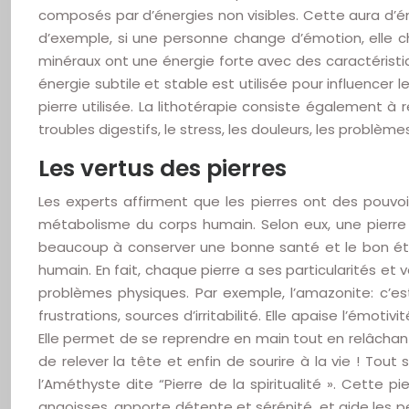
composés par d’énergies non visibles. Cette aura d’én
d’exemple, si une personne change d’émotion, elle ch
minéraux ont une énergie forte avec des caractérist
énergie subtile et stable est utilisée pour influencer 
pierre utilisée. La lithotérapie consiste également à
troubles digestifs, le stress, les douleurs, les problè
Les vertus des pierres
Les experts affirment que les pierres ont des pouvoi
métabolisme du corps humain. Selon eux, une pierre n
beaucoup à conserver une bonne santé et le bon état 
humain. En fait, chaque pierre a ses particularités et 
problèmes physiques. Par exemple, l’amazonite: c’est
frustrations, sources d’irritabilité. Elle apaise l’émoti
Elle permet de se reprendre en main tout en relâchant 
de relever la tête et enfin de sourire à la vie ! To
l’Améthyste dite “Pierre de la spiritualité ». Cette 
angoisses, apporte détente et sérénité, et aide les 