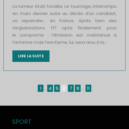
La rumeur était fondée. Le tournage, interrompu
en mars dernier suite au décès d’un candidat,
va reprendre… en France. Après bien des
tergiversations TF1 opte finalement pour
le compromis : l’émission est maintenue à
l’antenne mais l’exotisme, lui, sera revu à la…
LIRE LA SUITE
1
…
4
5
6
7
8
…
11
SPORT