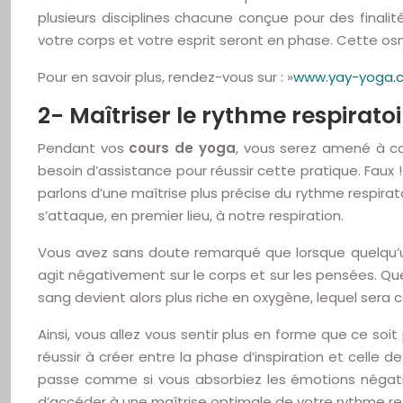
plusieurs disciplines chacune conçue pour des finali
votre corps et votre esprit seront en phase. Cette os
Pour en savoir plus, rendez-vous sur : »
www.yay-yoga.
2- Maîtriser le rythme respiratoi
Pendant vos
cours de yoga
, vous serez amené à con
besoin d’assistance pour réussir cette pratique. Faux 
parlons d’une maîtrise plus précise du rythme respirat
s’attaque, en premier lieu, à notre respiration.
Vous avez sans doute remarqué que lorsque quelqu’un e
agit négativement sur le corps et sur les pensées. Que
sang devient alors plus riche en oxygène, lequel sera c
Ainsi, vous allez vous sentir plus en forme que ce so
réussir à créer entre la phase d’inspiration et celle 
passe comme si vous absorbiez les émotions négativ
d’accéder à une maîtrise optimale de votre rythme res