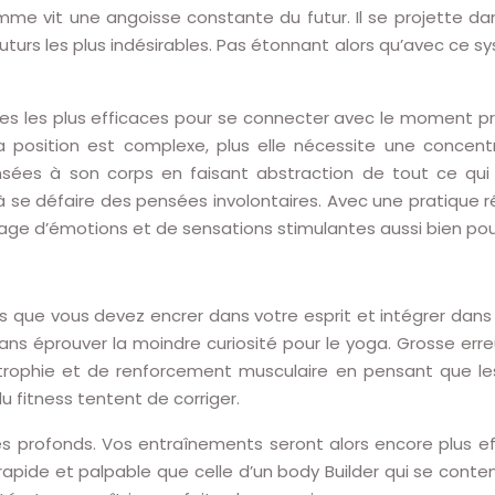
omme vit une angoisse constante du futur. Il se projette da
uturs les plus indésirables. Pas étonnant alors qu’avec ce 
es les plus efficaces pour se connecter avec le moment pr
a position est complexe, plus elle nécessite une concent
sées à son corps en faisant abstraction de tout ce qu
it à se défaire des pensées involontaires. Avec une pratique
ge d’émotions et de sensations stimulantes aussi bien pour 
ipes que vous devez encrer dans votre esprit et intégrer d
 sans éprouver la moindre curiosité pour le yoga. Grosse e
ertrophie et de renforcement musculaire en pensant que le
s du fitness tentent de corriger.
les profonds. Vos entraînements seront alors encore plus 
 rapide et palpable que celle d’un body Builder qui se cont