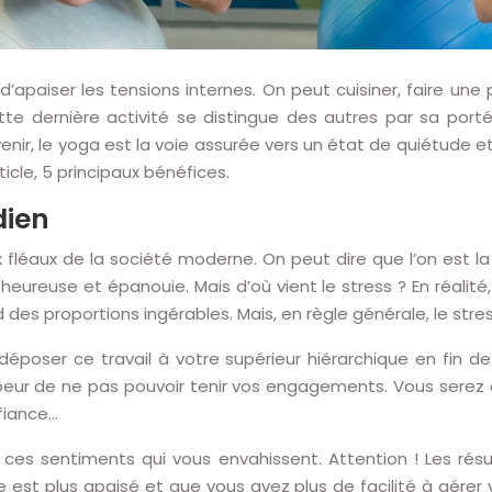
 d’apaiser les tensions internes. On peut cuisiner, faire un
 dernière activité se distingue des autres par sa portée s
venir, le yoga est la voie assurée vers un état de quiétude 
cle, 5 principaux bénéfices.
dien
ux fléaux de la société moderne. On peut dire que l’on est la
euse et épanouie. Mais d’où vient le stress ? En réalité,
es proportions ingérables. Mais, en règle générale, le stress
époser ce travail à votre supérieur hiérarchique en fin d
peur de ne pas pouvoir tenir vos engagements. Vous serez 
fiance…
 ces sentiments qui vous envahissent. Attention ! Les résu
 est plus apaisé et que vous avez plus de facilité à gérer v