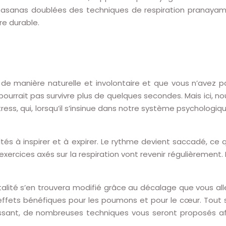
res asanas doublées des techniques de respiration pranayam
re durable.
z de manière naturelle et involontaire et que vous n’avez p
pourrait pas survivre plus de quelques secondes. Mais ici, no
ess, qui, lorsqu’il s’insinue dans notre système psychologiqu
és à inspirer et à expirer. Le rythme devient saccadé, ce q
xercices axés sur la respiration vont revenir régulièrement. 
talité s’en trouvera modifié grâce au décalage que vous all
es effets bénéfiques pour les poumons et pour le cœur. Tout 
essant, de nombreuses techniques vous seront proposés af