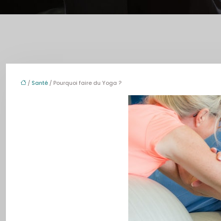
/
Santé
/ Pourquoi faire du Yoga ?