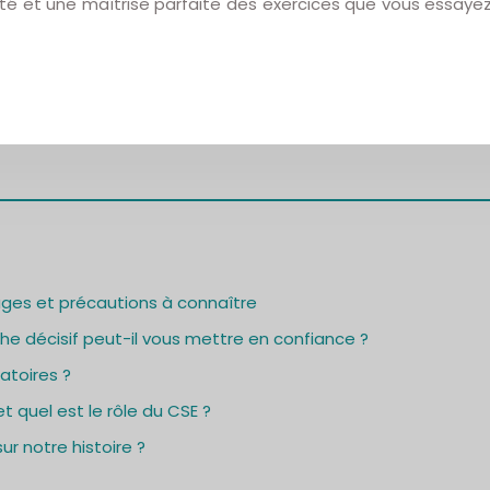
ilité et une maîtrise parfaite des exercices que vous essay
ages et précautions à connaître
e décisif peut-il vous mettre en confiance ?
atoires ?
t quel est le rôle du CSE ?
ur notre histoire ?