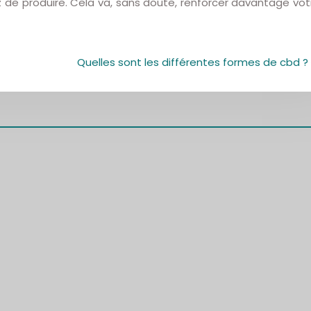
ez de produire. Cela va, sans doute, renforcer davantage vot
Quelles sont les différentes formes de cbd ?