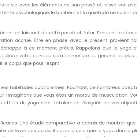
ns la vie avec les éléments de son passé et laisse son espr
système psychologique, le bonheur et la quiétude ne soient p
ésent en laissant de côté passé et futur. Pendant la séanc
ration accrue. Être en phase avec le présent provient to
i échappe à ce moment précis. Rappelons que le yoga e
 régulière, votre cerveau sera en mesure de générer de plus 
le corps que pour l’esprit.
ans vos habitudes quotidiennes. Pourtant, de nombreux adept
rreur ! Imaginons que vous êtes un mordu de musculation. Vo
s effets du yoga sont totalement éloignés de vos objecti
efficaces. Une étude comparative a permis de montrer que 
ente de lever des poids. Ajoutez à cela que le yoga donne pl