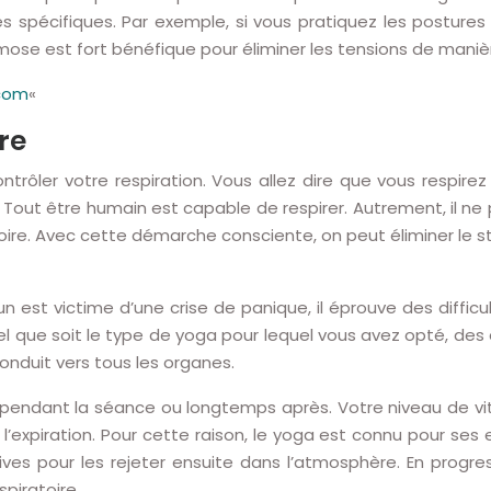
tés spécifiques. Par exemple, si vous pratiquez les postu
mose est fort bénéfique pour éliminer les tensions de maniè
com
«
re
trôler votre respiration. Vous allez dire que vous respire
! Tout être humain est capable de respirer. Autrement, il ne 
oire. Avec cette démarche consciente, on peut éliminer le str
st victime d’une crise de panique, il éprouve des difficult
l que soit le type de yoga pour lequel vous avez opté, des e
onduit vers tous les organes.
it pendant la séance ou longtemps après. Votre niveau de vi
de l’expiration. Pour cette raison, le yoga est connu pour s
es pour les rejeter ensuite dans l’atmosphère. En progr
piratoire.