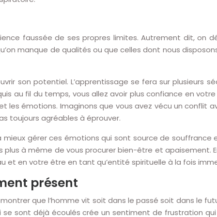
ience faussée de ses propres limites. Autrement dit, on d
’on manque de qualités ou que celles dont nous disposons n
rir son potentiel. L’apprentissage se fera sur plusieurs s
quis au fil du temps, vous allez avoir plus confiance en votr
 et les émotions. Imaginons que vous avez vécu un conflit a
as toujours agréables à éprouver.
 mieux gérer ces émotions qui sont source de souffrance e
es plus à même de vous procurer bien-être et apaisement. E
u et en votre être en tant qu’entité spirituelle à la fois i
ment présent
ontrer que l’homme vit soit dans le passé soit dans le futur
 se sont déjà écoulés crée un sentiment de frustration qui